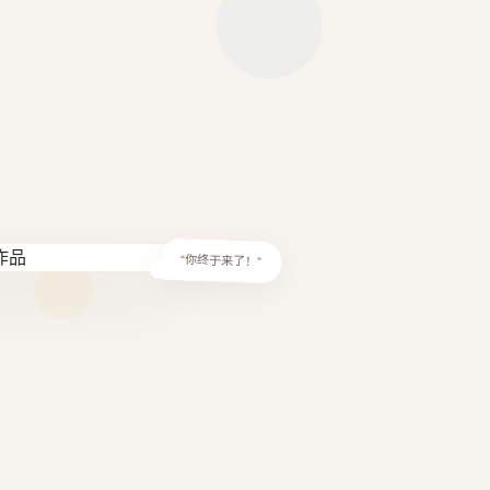
“你终于来了！”