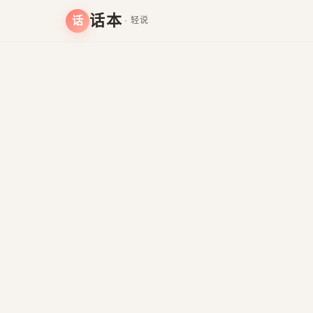
话本
话
· 轻说